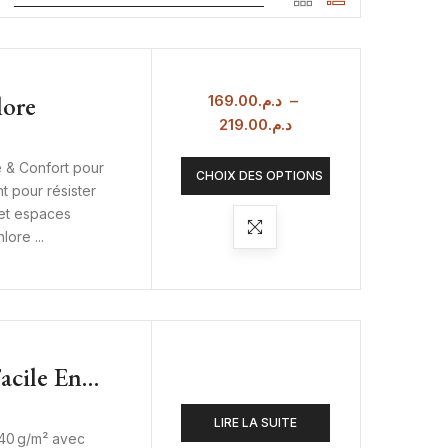
lore
169.00
د.م.
–
219.00
د.م.
e & Confort pour
CHOIX DES OPTIONS
 pour résister
 et espaces
ore ...
acile En
40 G/m² –
LIRE LA SUITE
40 g/m² avec