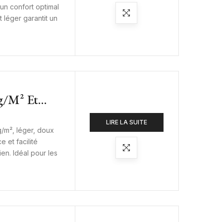
un confort optimal
t léger garantit un
G/m² Et
Hôtel Et
LIRE LA SUITE
g/m², léger, doux
e et facilité
ien. Idéal pour les