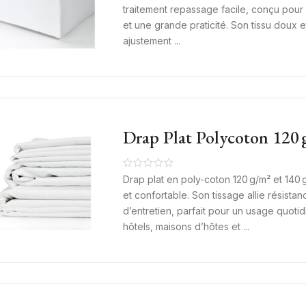
traitement repassage facile, conçu pour 
et une grande praticité. Son tissu doux e
ajustement ...
Drap Plat Polycoton 120 
140 G/m² – Linge De Lit 
Maison Repassage Facile
Drap plat en poly-coton 120 g/m² et 140 
et confortable. Son tissage allie résistanc
d’entretien, parfait pour un usage quotid
hôtels, maisons d’hôtes et ...