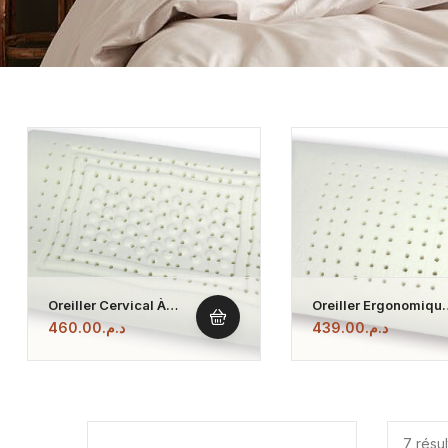
Oreiller Cervical À
Oreiller Ergonomiqu
Mémoire De Forme À 2
À Mémoire De Forme
460.00
د.م.
439.00
د.م.
Hauteurs
Avec Alvéoles
D’aération Anti-
Allergique
7 résul