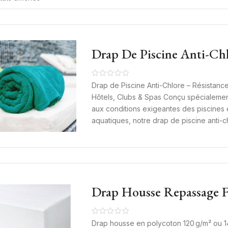
Drap De Piscine Anti-Ch
Drap de Piscine Anti-Chlore – Résistanc
Hôtels, Clubs & Spas Conçu spécialement
aux conditions exigeantes des piscines
aquatiques, notre drap de piscine anti-chl
Drap Housse Repassage F
Polycoton 120 G/m² Et 1
Literie Hôtel Et Maison
Drap housse en polycoton 120 g/m² ou 1