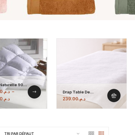
Naturelle 90%
 Canard / 10%
00
د.م.
–
Drap Table De
 – Le Luxe Du
Massage Spa
00
د.م.
239.00
د.م.
100x200cm 500gr