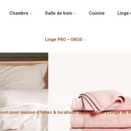
Chambre
Salle de bain
Cuisine
Linge
Linge PRO – GROS
Shop
ison pour maison d’hôtes & locations saisonnières | Linge de l