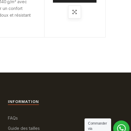
 140 g/m² avec
r un confort
doux et résistant
INFORMATION
FAQs
Commander
Guide des tailles
via