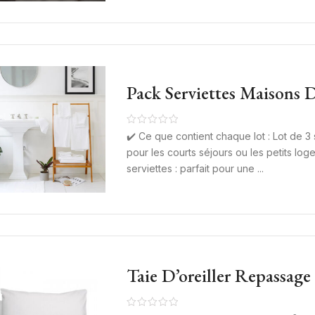
Pack Serviettes Maisons 
Airbnb – Serviette, Tapis
Bain 500 G/m² & 600 G/
✔️ Ce que contient chaque lot : Lot de 3 s
pour les courts séjours ou les petits lo
serviettes : parfait pour une ...
Taie D’oreiller Repassage
Polycoton 120 G/m² Et 1