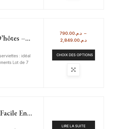
790.00
د.م.
–
D’hôtes –
2,849.00
د.م.
 Et Drap De
m²
CHOIX DES OPTIONS
erviettes : idéal
gements Lot de 7
 Facile En
40 G/m² –
LIRE LA SUITE