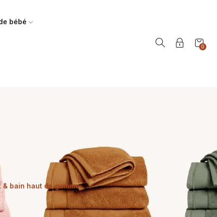
 de bébé
0
it & bain haut de gamme