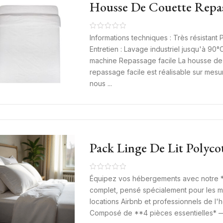
Housse De Couette Repas
En Polycoton 120 G/m² E
– Linge De Lit Hôtel Et 
Informations techniques : Très résistant
Entretien : Lavage industriel jusqu'à 9
machine Repassage facile La housse de
repassage facile est réalisable sur mesu
nous ...
Pack Linge De Lit Polyco
Qualité Professionnelle H
Équipez vos hébergements avec notre *p
complet, pensé spécialement pour les m
locations Airbnb et professionnels de l'hô
Composé de **4 pièces essentielles* — 