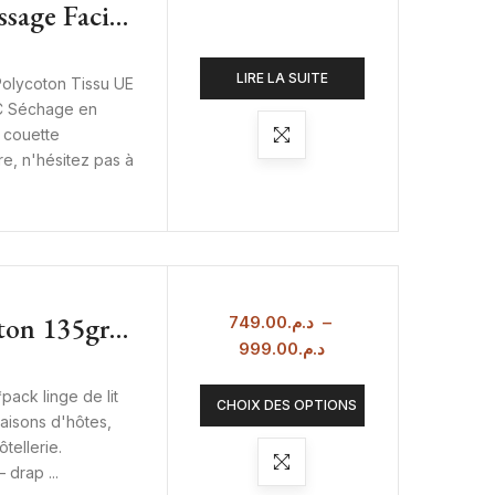
sage Facile
t 140 G/m²
Maison
LIRE LA SUITE
 Polycoton Tissu UE
0°C Séchage en
 couette
re, n'hésitez pas à
ton 135gr –
749.00
د.م.
–
999.00
د.م.
ôtel
ack linge de lit
CHOIX DES OPTIONS
aisons d'hôtes,
tellerie.
drap ...