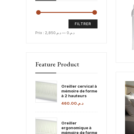
FILTRER
Prix :
د.م.2,850
—
د.م.0
Feature Product
Oreiller cervical à
mémoire de forme
à 2 hauteurs
460.00
د.م.
Oreiller
ergonomique à
mémoire de forme