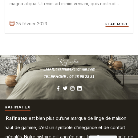
magna aliqua. Ut enim ad minim veniam, quis nostrud
exercitation ullamco laboris nisi ut aliquip ex ea commodo
consequat. Duis aute irure Lorem ipsum dolor sit amet, ...
25 février 2023
READ MORE
EMAIL : rafinatex@gmail.com
TELEPHONE : 06 48 95 28 81
RAFINATEX
Rafinatex
est bien plus qu’une marque de linge de maison
haut de gamme, c’est un symbole d’élégance et de confort
inégalés. Notre histoire est ancrée dans la quête incessante de