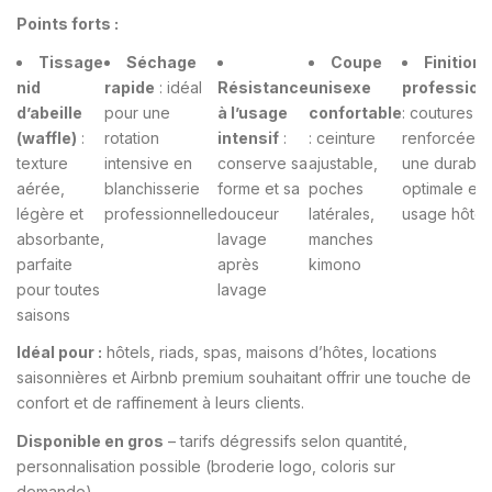
Points forts :
Tissage
Séchage
Coupe
Finition
nid
rapide
: idéal
Résistance
unisexe
profession
d’abeille
pour une
à l’usage
confortable
: coutures
(waffle)
:
rotation
intensif
:
: ceinture
renforcées 
texture
intensive en
conserve sa
ajustable,
une durabili
aérée,
blanchisserie
forme et sa
poches
optimale en
légère et
professionnelle
douceur
latérales,
usage hôteli
absorbante,
lavage
manches
parfaite
après
kimono
pour toutes
lavage
saisons
Idéal pour :
hôtels, riads, spas, maisons d’hôtes, locations
saisonnières et Airbnb premium souhaitant offrir une touche de
confort et de raffinement à leurs clients.
Disponible en gros
– tarifs dégressifs selon quantité,
personnalisation possible (broderie logo, coloris sur
demande).