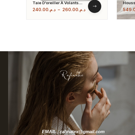
Taie D’oreiller À Volants
Houss
Unie En Satin 400 Fils
Gris 
240.00
د.م.
–
260.00
د.م.
549.
Hôtel
EMAIL : rafinatex@gmail.com