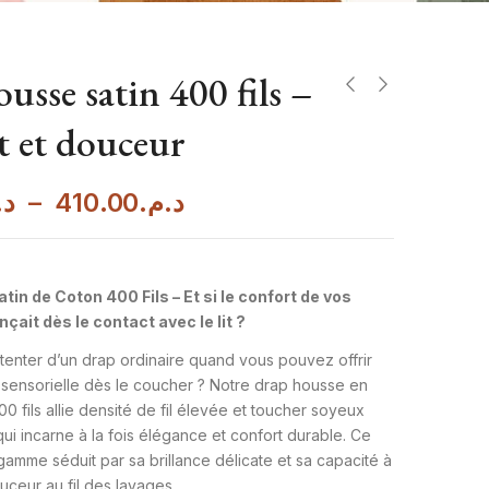
usse satin 400 fils –
 et douceur
د.
–
410.00
د.م.
in de Coton 400 Fils – Et si le confort de vos
ait dès le contact avec le lit ?
tenter d’un drap ordinaire quand vous pouvez offrir
sensorielle dès le coucher ? Notre drap housse en
00 fils allie densité de fil élevée et toucher soyeux
 qui incarne à la fois élégance et confort durable. Ce
gamme séduit par sa brillance délicate et sa capacité à
ceur au fil des lavages.