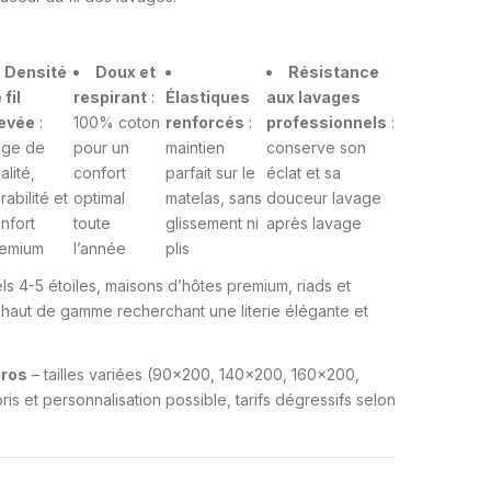
Densité
Doux et
Résistance
 fil
respirant
:
Élastiques
aux lavages
evée
:
100% coton
renforcés
:
professionnels
:
ge de
pour un
maintien
conserve son
alité,
confort
parfait sur le
éclat et sa
rabilité et
optimal
matelas, sans
douceur lavage
nfort
toute
glissement ni
après lavage
emium
l’année
plis
ls 4-5 étoiles, maisons d’hôtes premium, riads et
 haut de gamme recherchant une literie élégante et
gros
– tailles variées (90×200, 140×200, 160×200,
is et personnalisation possible, tarifs dégressifs selon