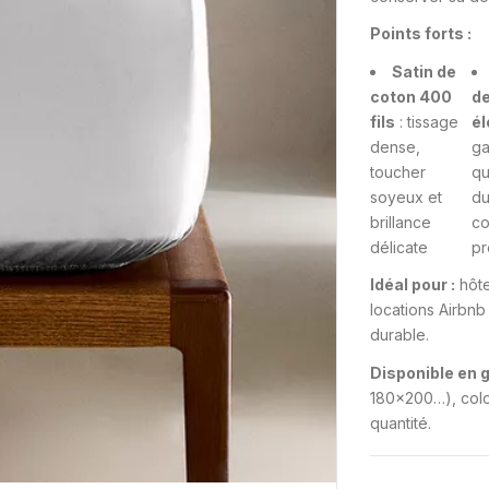
Points forts :
Satin de
coton 400
de
fils
: tissage
él
dense,
ga
toucher
qu
soyeux et
du
brillance
co
délicate
pr
Idéal pour :
hôte
locations Airbnb
durable.
Disponible en 
180×200…), color
quantité.