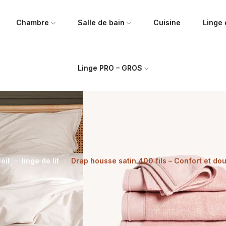
Chambre
Salle de bain
Cuisine
Linge
Linge PRO – GROS
eil
linge de lit
Drap housse satin 400 fils – Confort et do