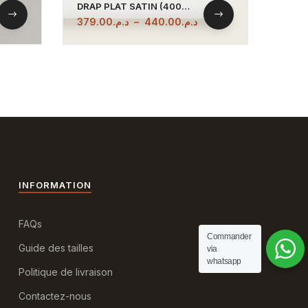
DRAP PLAT SATIN (400
Hous
FILS)
RAYU
379.00
د.م.
–
440.00
د.م.
549.
100
INFORMATION
FAQs
Commander
Guide des tailles
via
whatsapp
Politique de livraison
Contactez-nous