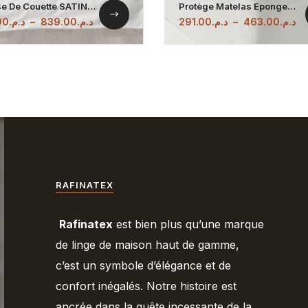
e De Couette SATIN
Protège Matelas Eponge
– 100%COTON Qualité
Bouclette Imperméable,
00
د.م.
–
839.00
د.م.
291.00
د.م.
–
463.00
د.م.
Alèse
RAFINATEX
Rafinatex
est bien plus qu’une marque
de linge de maison haut de gamme,
c’est un symbole d’élégance et de
confort inégalés. Notre histoire est
ancrée dans la quête incessante de la