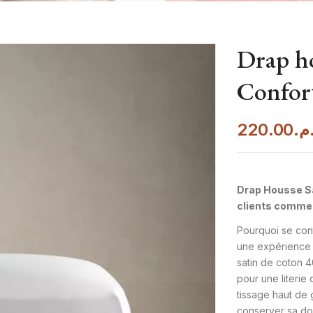
Drap ho
Confort
220.00
.م
Drap Housse Sat
clients commenç
Pourquoi se con
une expérience 
satin de coton 4
pour une literie
tissage haut de 
conserver sa dou