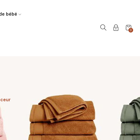
 de bébé
0
uceur